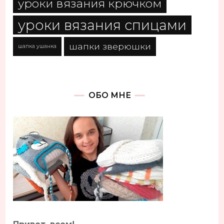
уроки вязания крючком
уроки вязания спицами
шапки зверюшки
шапка ушанка
ОБО МНЕ