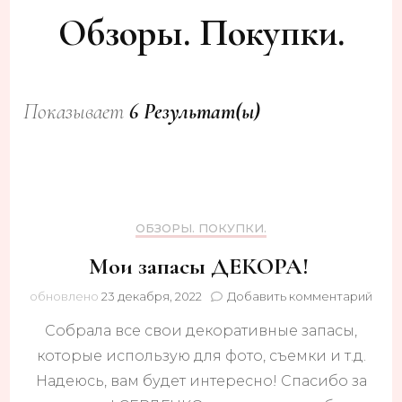
Обзоры. Покупки.
Показывает
6 Результат(ы)
ОБЗОРЫ. ПОКУПКИ.
Мои запасы ДЕКОРА!
к
обновлено
23 декабря, 2022
Добавить комментарий
запи
Собрала все свои декоративные запасы,
Мои
запа
которые использую для фото, съемки и т.д.
ДЕК
Надеюсь, вам будет интересно! Спасибо за