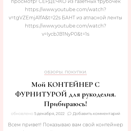
просмотр! СЕРДЕЧКО из газетных трубочек
https://www.youtube.com/watch?
v=tgVZEmjA1fA&t=22s БАНТ из атласной ленты
https://www.youtube.com/watch?
v=IycbJB1NyP0&t=1s
ОБЗОРЫ. ПОКУПКИ.
Мой КОНТЕЙНЕР С
ФУРНИТУРОЙ для рукоделия.
Прибираюсь!
к
обновлено
5 декабря, 2022
Добавить комментарий
запи
Всем привет! Показываю вам свой контейнер
Мой
КОН