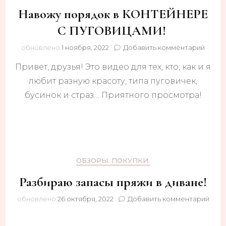
Навожу порядок в КОНТЕЙНЕРЕ
С ПУГОВИЦАМИ!
к
обновлено
1 ноября, 2022
Добавить комментарий
запис
Привет, друзья! Это видео для тех, кто, как и я
Наво
поряд
любит разную красоту, типа пуговичек,
в
бусинок и страз… Приятного просмотра!
КОНТ
С
ПУГО
ОБЗОРЫ. ПОКУПКИ.
Разбираю запасы пряжи в диване!
к
обновлено
26 октября, 2022
Добавить комментарий
запи
Разб