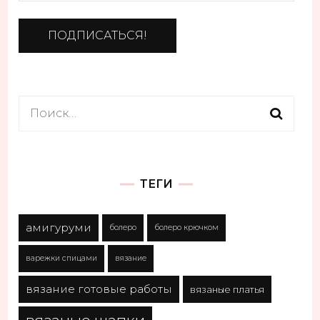
Найти:
ТЕГИ
амигуруми
болеро
болеро крючком
варежки спицами
вязание
вязание готовые работы
вязаные платья