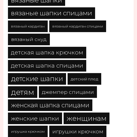
вязаные шапки
вязаные шапки спицами
вязаный кардиган
вязаный кардиган спицами
вязаный снуд
детская шапка крючком
детская шапка спицами
детские шапки
детский плед
детям
джемпер спицами
женская шапка спицами
женщинам
женские шапки
игрушки крючком
игрушка крючком