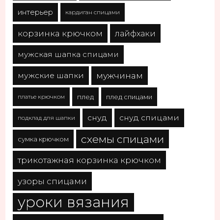
интерьер
кардиган спицами
корзинка крючком
лайфхаки
мужская шапка спицами
мужчинам
мужские шапки
платье крючком
плед
плед спицами
снуд
снуд спицами
подклад для шапки
схемы спицами
сумка крючком
трикотажная корзинка крючком
узоры спицами
уроки вязания