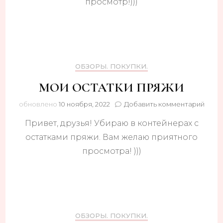
просмотр!)))
ОБЗОРЫ. ПОКУПКИ.
МОИ ОСТАТКИ ПРЯЖИ
к
обновлено
10 ноября, 2022
Добавить комментарий
запи
Привет, друзья! Убираю в контейнерах с
МОИ
ОСТ
остатками пряжи. Вам желаю приятного
ПРЯ
просмотра! )))
ОБЗОРЫ. ПОКУПКИ.