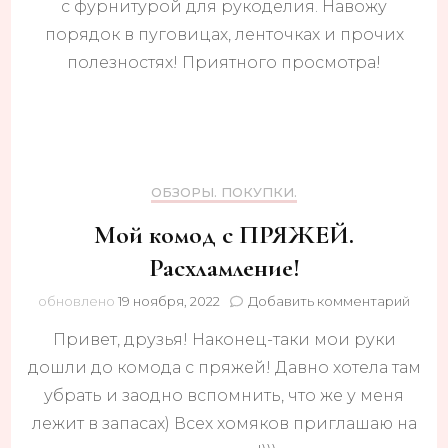
с фурнитурой для рукоделия. Навожу
С
порядок в пуговицах, ленточках и прочих
ФУР
для
полезностях! Приятного просмотра!
рукод
Приб
ОБЗОРЫ. ПОКУПКИ.
Мой комод с ПРЯЖЕЙ.
Расхламление!
к
обновлено
19 ноября, 2022
Добавить комментарий
запи
Привет, друзья! Наконец-таки мои руки
Мой
комо
дошли до комода с пряжей! Давно хотела там
с
убрать и заодно вспомнить, что же у меня
ПРЯЖ
Расх
лежит в запасах) Всех хомяков приглашаю на