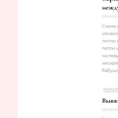
межд
обновл
Схема 
изнано
петлю 
петли 
на лев
нескре
бабуш
РАЗБО
Вывяз
обновл