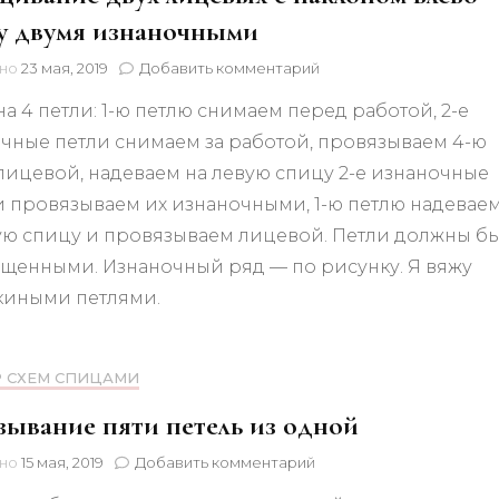
изнаночными
у двумя изнаночными
к
ено
23 мая, 2019
Добавить комментарий
записи
на 4 петли: 1-ю петлю снимаем перед работой, 2-е
Скрещивание
двух
чные петли снимаем за работой, провязываем 4-ю
лицевых
лицевой, надеваем на левую спицу 2-е изнаночные
с
наклоном
и провязываем их изнаночными, 1-ю петлю надевае
влево
ую спицу и провязываем лицевой. Петли должны б
между
щенными. Изнаночный ряд — по рисунку. Я вяжу
двумя
изнаночными
киными петлями.
Р СХЕМ СПИЦАМИ
ывание пяти петель из одной
к
ено
15 мая, 2019
Добавить комментарий
записи