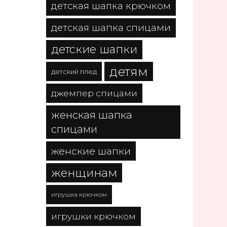
детская шапка крючком
детская шапка спицами
детские шапки
детям
детский плед
джемпер спицами
женская шапка
спицами
женские шапки
женщинам
игрушка крючком
игрушки крючком