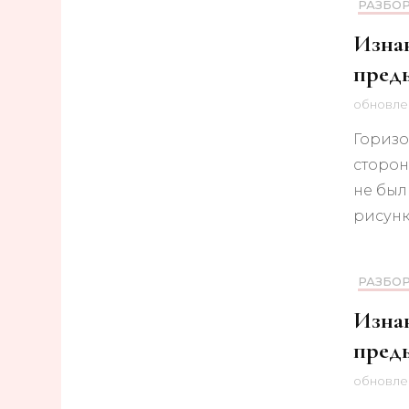
РАЗБО
Изнан
пред
обновл
Горизо
сторон
не был
рисунк
РАЗБО
Изнан
пред
обновл