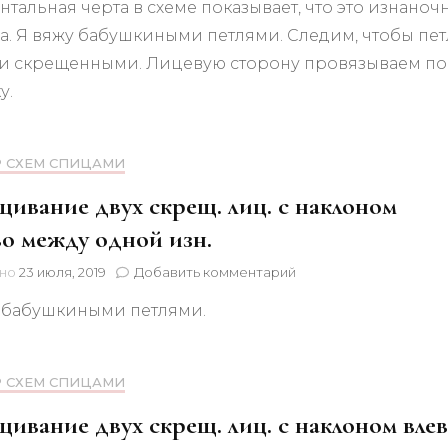
нтальная черта в схеме показывает, что это изнаноч
Изнаночная
петля
а. Я вяжу бабушкиными петлями. Следим, чтобы пе
с
и скрещенными. Лицевую сторону провязываем по
наклоном
вправо
у.
из
петли
предыдущего
Р СХЕМ СПИЦАМИ
ряда
ивание двух скрещ. лиц. с наклоном
о между одной изн.
к
ено
23 июля, 2019
Добавить комментарий
записи
 бабушкиными петлями.
Скрещивание
двух
скрещ.
лиц.
Р СХЕМ СПИЦАМИ
с
наклоном
ивание двух скрещ. лиц. с наклоном вле
вправо