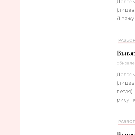
Делаем
(лицева
Я вяжу
РАЗБО
Вывяз
обновл
Делаем
(лицев
петля)
рисунк
РАЗБО
Вывяз