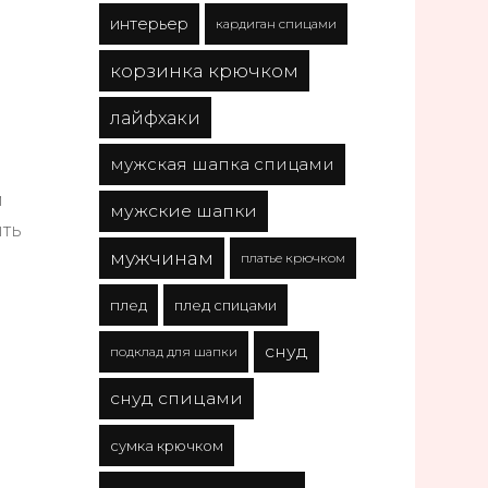
интерьер
кардиган спицами
корзинка крючком
лайфхаки
мужская шапка спицами
м
мужские шапки
ыть
мужчинам
платье крючком
плед
плед спицами
снуд
подклад для шапки
снуд спицами
сумка крючком