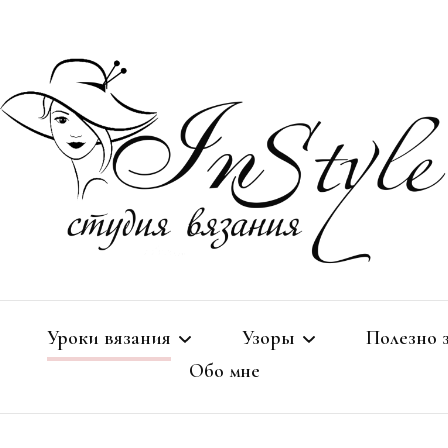
Студия вязания
Studio I
Уроки вязания
Узоры
Полезно 
Обо мне
СПИЦАМИ
Спицами
Околовя