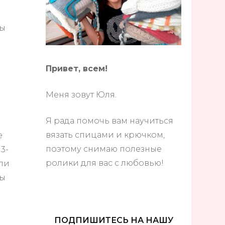
и
ны
Привет, всем!
Меня зовут Юля.
Я рада помочь вам научиться
вязать спицами и крючком,
е
поэтому снимаю полезные
3-
ролики для вас с любовью!
тли
ны
ПОДПИШИТЕСЬ НА НАШУ