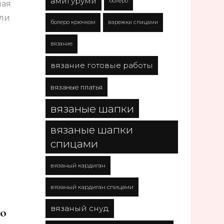
амигуруми
болеро
ная
тли
болеро крючком
варежки спицами
вязание
вязание готовые работы
вязаные платья
вязаные шапки
вязаные шапки
спицами
вязаный кардиган
вязаный кардиган спицами
вязаный снуд
во