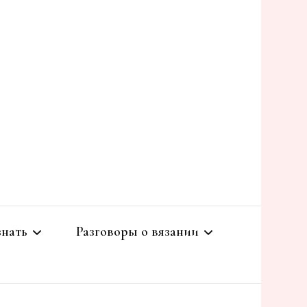
nstyle
знать
Разговоры о вязании
зальные
Готовые работы