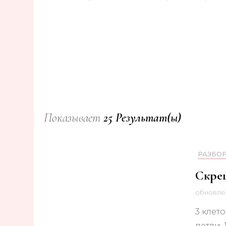
КРЮЧКОМ
ПЛАТНЫЕ мастер
классы
Показывает
25 Результат(ы)
РАЗБО
Скрещ
обновл
3 клето
петли.