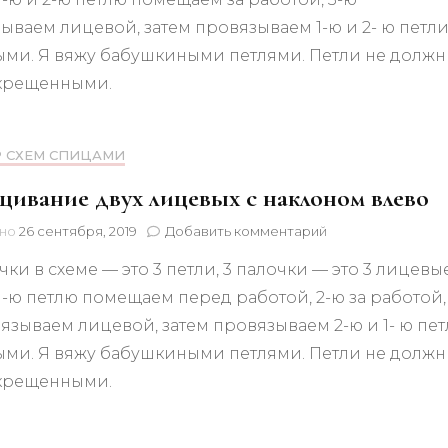
лицевых
ываем лицевой, затем провязываем 1-ю и 2- ю петл
с
наклоном
ми. Я вяжу бабушкиными петлями. Петли не долж
вправо
скрещенными.
Р СХЕМ СПИЦАМИ
ивание двух лицевых с наклоном влево
к
ено
26 сентября, 2019
Добавить комментарий
записи
чки в схеме — это 3 петли, 3 палочки — это 3 лицевы
Скрещивание
двух
 1-ю петлю помещаем перед работой, 2-ю за работой, 
лицевых
язываем лицевой, затем провязываем 2-ю и 1- ю пе
с
наклоном
ми. Я вяжу бабушкиными петлями. Петли не долж
влево
скрещенными.