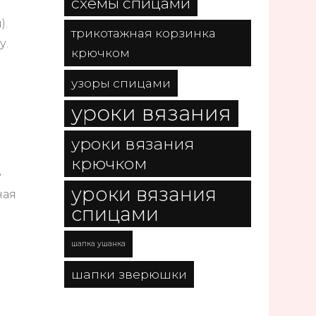
схемы спицами
).
трикотажная корзинка
у.
крючком
узоры спицами
уроки вязания
уроки вязания
крючком
е
уроки вязания
ная
спицами
шапка ушанка
шапки зверюшки