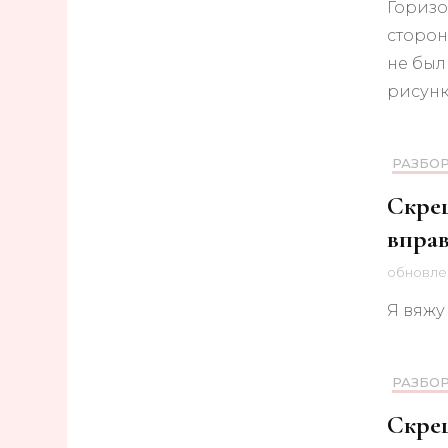
Горизо
сторон
не был
рисунк
РАЗБО
Скрещ
вправ
обновл
Я вяжу
РАЗБО
Скрещ