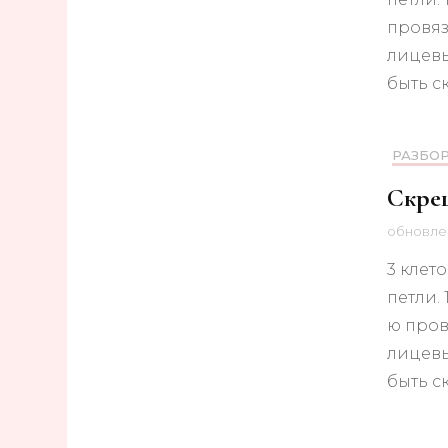
провяз
лицевы
быть 
РАЗБО
Скрещ
обновл
3 клето
петли.
ю пров
лицевы
быть 