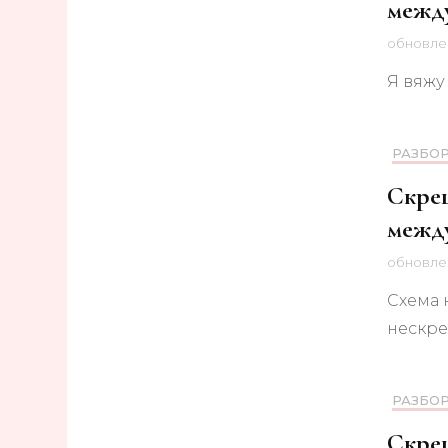
между
обновл
Я вяжу
РАЗБО
Скрещ
межд
обновл
Схема 
нескр
РАЗБО
Скрещ