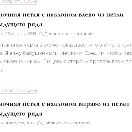
Р СХЕМ СПИЦАМИ
очная петля с наклоном влево из петли
ыдущего ряда
к
ено
23 августа, 2019
Добавить комментарий
записи
нтальная черта в схеме показывает, что это изнаноч
Изнаночная
петля
а. Я вяжу бабушкиными петлями. Следим, чтобы пе
с
и скрещенными. Лицевую сторону провязываем по
наклоном
влево
у.
из
петли
предыдущего
Р СХЕМ СПИЦАМИ
ряда
очная петля с наклоном вправо из петли
ыдущего ряда
к
ено
11 августа, 2019
Добавить комментарий
записи