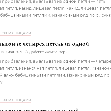
 прибавления, вывязывая из одной петли — пять
Вывязывание
пяти
я петля, накид, лицевая петля, накид, лицевая петля
петель
 бабушкиными петлями. Изнаночный ряд по рисунк
из
одной
Р СХЕМ СПИЦАМИ
ывание четырех петель из одной
к
ено
9 мая, 2019
Добавить комментарий
записи
 прибавления, вывязывая из одной петли — четыр
Вывязывание
четырех
ая петля, изнаночная петля, лицевая петля, изнаноч
петель
. Я вяжу бабушкиными петлями. Изнаночный ряд по
из
одной
у.
Р СХЕМ СПИЦАМИ
ывание трех петель из одной