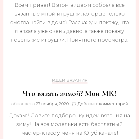
Всем привет! В этом видео я собрала все
ВСЕ
мои
вязанные мной игрушки, которые только
вяза
смогла найти в доме) Расскажу и покажу, что
ИГР
я вязала уже очень давно, а также покажу
новенькие игрушки. Приятного просмотра!
ИДЕИ ВЯЗАНИЯ
Что вязать зимой? Мои МК!
к
обновлено
27 ноября, 2020
Добавить комментарий
запи
Друзья! Ловите подборочку идей вязания на
Что
вяза
зиму! На все модельки есть бесплатный
зимо
мастер-класс у меня на Ютуб канале!
Мои