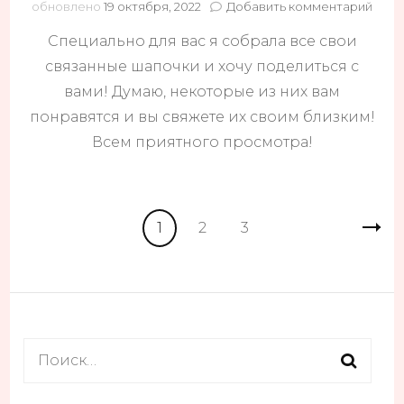
к
обновлено
19 октября, 2022
Добавить комментарий
запи
Специально для вас я собрала все свои
Все
мои
связанные шапочки и хочу поделиться с
шапк
вами! Думаю, некоторые из них вам
МНО
понравятся и вы свяжете их своим близким!
Всем приятного просмотра!
Навигация
Страница
Страница
Страница
1
2
3
по
записям
Найти: