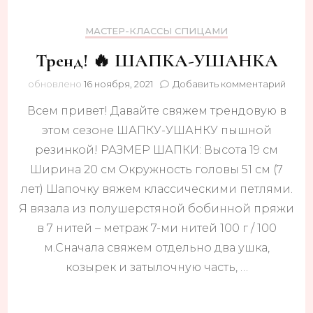
МАСТЕР-КЛАССЫ СПИЦАМИ
Тренд! 🔥 ШАПКА-УШАНКА
к
обновлено
16 ноября, 2021
Добавить комментарий
запис
Всем привет! Давайте свяжем трендовую в
Тренд
🔥
этом сезоне ШАПКУ-УШАНКУ пышной
ШАП
резинкой! РАЗМЕР ШАПКИ: Высота 19 см
УША
Ширина 20 см Окружность головы 51 см (7
лет) Шапочку вяжем классическими петлями.
Я вязала из полушерстяной бобинной пряжи
в 7 нитей – метраж 7-ми нитей 100 г / 100
м.Сначала свяжем отдельно два ушка,
козырек и затылочную часть, …