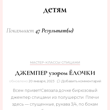
детям
Показывает
47 Результат(ы)
МАСТЕР-КЛАССЫ СПИЦАМИ
ДЖЕМПЕР узором ЁЛОЧКИ
к
обновлено
20 января, 2023
Добавить комментарий
запи
Всем привет!Связала дочке бирюзовый
ДЖЕ
узор
джемпер спицами из полушерсти. Плечи
ЁЛО
здесь — спущенные, рукава 3/4, по бокам