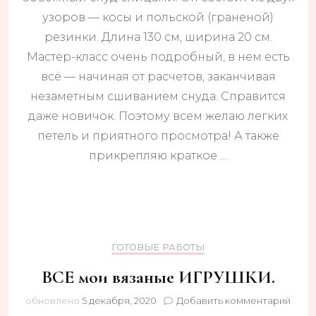
—
узоров — косы и польской (граненой)
поль
(гра
резинки. Длина 130 см, ширина 20 см.
рези
Мастер-класс очень подробный, в нем есть
и
всё — начиная от расчетов, заканчивая
коса
незаметным сшиванием снуда. Справится
даже новичок. Поэтому всем желаю легких
петель и приятного просмотра! А также
прикрепляю краткое …
ГОТОВЫЕ РАБОТЫ
ВСЕ мои вязаные ИГРУШКИ.
к
обновлено
5 декабря, 2020
Добавить комментарий
запи