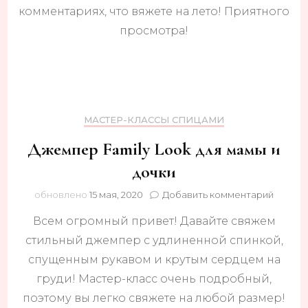
на
комментариях, что вяжете на лето! Приятного
лето?
просмотра!
МАСТЕР-КЛАССЫ СПИЦАМИ
Джемпер Family Look для мамы и
дочки
к
обновлено
15 мая, 2020
Добавить комментарий
записи
Всем огромный привет! Давайте свяжем
Джемп
Family
стильный джемпер с удлиненной спинкой,
Look
спущенным рукавом и крутым сердцем на
для
мамы
груди! Мастер-класс очень подробный,
и
поэтому вы легко свяжете на любой размер!
дочки