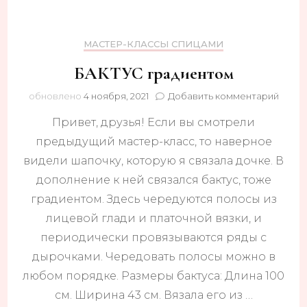
МАСТЕР-КЛАССЫ СПИЦАМИ
БАКТУС градиентом
к
обновлено
4 ноября, 2021
Добавить комментарий
запис
Привет, друзья! Если вы смотрели
БАКТ
гради
предыдущий мастер-класс, то наверное
видели шапочку, которую я связала дочке. В
дополнение к ней связался бактус, тоже
градиентом. Здесь чередуются полосы из
лицевой глади и платочной вязки, и
периодически провязываются ряды с
дырочками. Чередовать полосы можно в
любом порядке. Размеры бактуса: Длина 100
см. Ширина 43 см. Вязала его из …