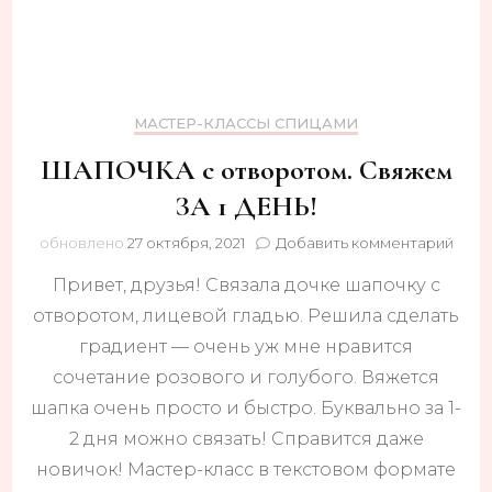
МАСТЕР-КЛАССЫ СПИЦАМИ
ШАПОЧКА с отворотом. Свяжем
ЗА 1 ДЕНЬ!
к
обновлено
27 октября, 2021
Добавить комментарий
запи
Привет, друзья! Связала дочке шапочку с
ШАП
с
отворотом, лицевой гладью. Решила сделать
отво
градиент — очень уж мне нравится
Свя
ЗА
сочетание розового и голубого. Вяжется
1
шапка очень просто и быстро. Буквально за 1-
ДЕНЬ
2 дня можно связать! Справится даже
новичок! Мастер-класс в текстовом формате