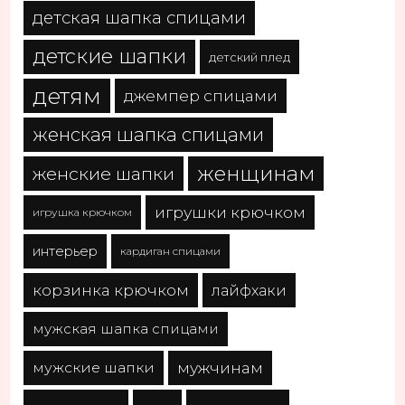
детская шапка спицами
детские шапки
детский плед
детям
джемпер спицами
женская шапка спицами
женщинам
женские шапки
игрушки крючком
игрушка крючком
интерьер
кардиган спицами
корзинка крючком
лайфхаки
мужская шапка спицами
мужчинам
мужские шапки