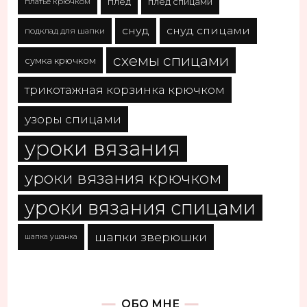
платье крючком
плед
плед спицами
снуд
снуд спицами
подклад для шапки
схемы спицами
сумка крючком
трикотажная корзинка крючком
узоры спицами
уроки вязания
уроки вязания крючком
уроки вязания спицами
шапки зверюшки
шапка ушанка
ОБО МНЕ