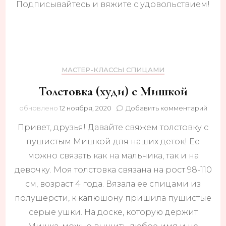
МК!
Подписывайтесь и вяжите с удовольствием!
МАСТЕР-КЛАССЫ СПИЦАМИ
Толстовка (худи) с Мишкой
к
обновлено
12 ноября, 2020
Добавить комментарий
запи
Привет, друзья! Давайте свяжем толстовку с
Толс
(худи)
пушистым Мишкой для наших деток! Ее
с
можно связать как на мальчика, так и на
Мишк
девочку. Моя толстовка связана на рост 98-110
см, возраст 4 года. Вязала ее спицами из
полушерсти, к капюшону пришила пушистые
серые ушки. На доске, которую держит