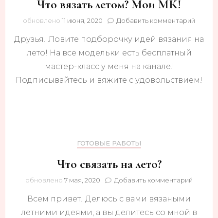
Что вязать летом? Мои МК!
к
обновлено
11 июня, 2020
Добавить комментарий
записи
Друзья! Ловите подборочку идей вязания на
Что
вязать
лето! На все модельки есть бесплатный
летом
мастер-класс у меня на канале!
Мои
МК!
Подписывайтесь и вяжите с удовольствием!
ГОТОВЫЕ РАБОТЫ
Что связать на лето?
к
обновлено
7 мая, 2020
Добавить комментарий
записи
Всем привет! Делюсь с вами вязаными
Что
связать
летними идеями, а вы делитесь со мной в