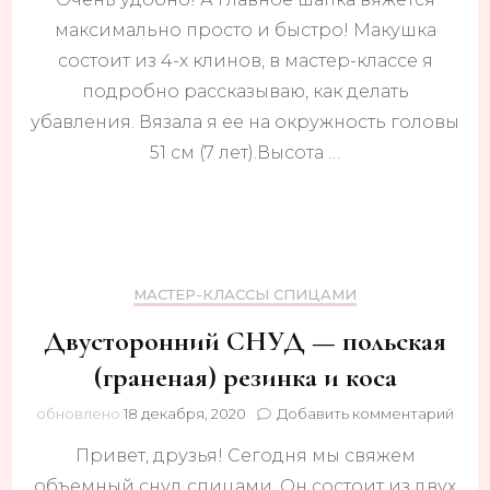
максимально просто и быстро! Макушка
состоит из 4-х клинов, в мастер-классе я
подробно рассказываю, как делать
убавления. Вязала я ее на окружность головы
51 см (7 лет).Высота …
МАСТЕР-КЛАССЫ СПИЦАМИ
Двусторонний СНУД — польская
(граненая) резинка и коса
к
обновлено
18 декабря, 2020
Добавить комментарий
запи
Привет, друзья! Сегодня мы свяжем
Двус
СНУ
объемный снуд спицами. Он состоит из двух