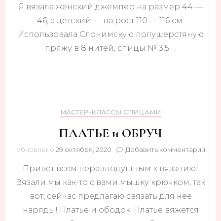
Я вязала женский джемпер на размер 44 —
46, а детский — на рост 110 — 116 см.
Использовала Слонимскую полушерстяную
пряжу в 8 нитей, спицы № 3,5 …
МАСТЕР-КЛАССЫ СПИЦАМИ
ПЛАТЬЕ и ОБРУЧ
к
обновлено
29 октября, 2020
Добавить комментарий
запи
Привет всем неравнодушным к вязанию!
ПЛА
и
Вязали мы как-то с вами мышку крючком, так
ОБР
вот, сейчас предлагаю связать для нее
наряды! Платье и ободок. Платье вяжется