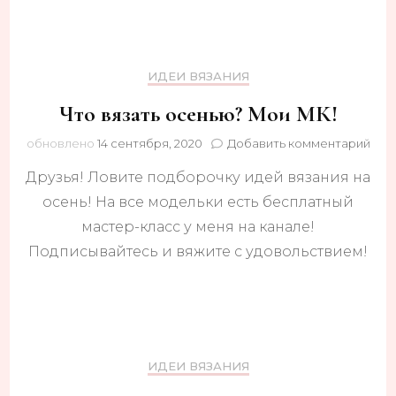
ИДЕИ ВЯЗАНИЯ
Что вязать осенью? Мои МК!
к
обновлено
14 сентября, 2020
Добавить комментарий
зап
Друзья! Ловите подборочку идей вязания на
Что
вяза
осень! На все модельки есть бесплатный
осе
мастер-класс у меня на канале!
Мо
МК!
Подписывайтесь и вяжите с удовольствием!
ИДЕИ ВЯЗАНИЯ