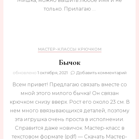
Мишка, можно вышить любое имя и не
только. Прилагаю …
МАСТЕР-КЛАССЫ КРЮЧКОМ
Бычок
к
обновлено
1 октября, 2021
Добавить комментарий
запис
Всем привет! Предлагаю связать вместе со
Бычо
мной этого милого бычка! Он связан
крючком снизу вверх. Рост его около 23 см. В
нем много ввязывающихся деталей, поэтому
эта игрушка очень проста в исполнении.
Справится даже новичок. Мастер-класс в
текстовом формате (pdf) — Скачать Мастер-