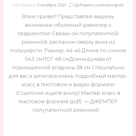
к
обновлено
11 ноября, 2021
Добавить комментарий
запис
Всем привет! Представляю вашему
ДЖЕ
полуп
вниманию объемный джемпер с
резин
градиентом! Связан он полупатентной
резинкой, регланом сверху вниз из
полушерсти. Размер: 44-46 Длина по спинке
54,5 смПОГ 48 смДлина рукава от
подмышечной впадины 38 см Специально
для вас я записала очень подробный мастер-
класс в текстовом и видео формате!
(Ссылочки ищите внизу) Мастер-класс в
текстовом формате (pdf) — ДЖЕМПЕР
полупатентной резинкой …