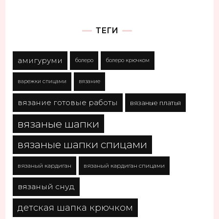
ТЕГИ
амигуруми
болеро
болеро крючком
варежки спицами
вязание
вязание готовые работы
вязаные платья
вязаные шапки
вязаные шапки спицами
вязаный кардиган
вязаный кардиган спицами
вязаный снуд
детская шапка крючком