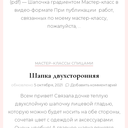
(pdf) — Шапочка градиентом Мастер-класс в
видео-формате При публикации работ,
связанных по моему мастер-классу,
пожалуйста, …
МАСТЕР-КЛАССЫ СПИЦАМИ
Шапка двухсторонняя
к
обновлено
5 октября, 2021
Добавить комментарий
запис
Всем привет! Связала дочке теплую
Шапк
двухс
двухслойную шапочку лицевой гладью,
которую можно будет носить на обе стороны,
сочетая цвет с одеждой и аксессуарами.
Очень удобно! А главное шапка вяжется