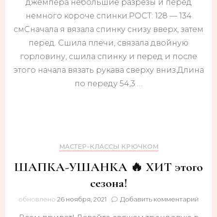
джемпера небольшие разрезы и перед
немного короче спинки.РОСТ: 128 — 134
смСначала я вязала спинку снизу вверх, затем
перед. Сшила плечи, связала двойную
горловину, сшила спинку и перед и после
этого начала вязать рукава сверху вниз.Длина
по переду 54,3 …
МАСТЕР-КЛАССЫ КРЮЧКОМ
ШАПКА-УШАНКА 🔥 ХИТ этого
сезона!
к
обновлено
26 ноября, 2021
Добавить комментарий
запи