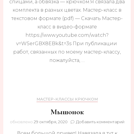
спицами, а обвязка — крючком.Я связала два
комплекта в разных цветах. Мастер-класс в
текстовом формате (pdf) — Скачать Мастер-
класс в видео-формате
https://www.youtube.com/watch?
v=WSerGBX8EBk&t=3s При публикации
работ, связанных по моему мастер-классу,
пожалуйста, …
МАСТЕР-КЛАССЫ КРЮЧКОМ
Мышонок
к
обновлено
29 октября, 2020
Добавить комментарий
запи
Всем большой привет! Навязала я тут к
Мыш