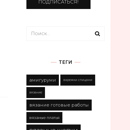
Найти:
ТЕГИ
амигуруми
варежки спицами
вязание
вязание готовые работы
вязаные платья