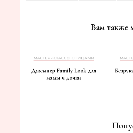
Навигация
по
записям
Вам также 
МАСТЕР-КЛАССЫ СПИЦАМИ
МАСТ
Джемпер Family Look для
Безрук
мамы и дочки
Попу