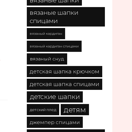
вязаные шапки
вязаные шапки
спицами
вязаный кардиган
вязаный кардиган спицами
И
вязаный снуд
детская шапка крючком
детская шапка спицами
детские шапки
детям
детский плед
джемпер спицами