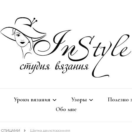
Студия вязания
Studio I
Уроки вязания
Узоры
Полезно 
Обо мне
СПИЦАМИ
Спицами
Околовя
сы СПИЦАМИ
Шапка двухсторонняя