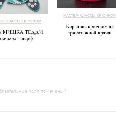
МАСТЕР-КЛАССЫ КРЮЧКО
ЕР-КЛАССЫ КРЮЧКОМ
Корзинка крючком из
а МИШКА ТЕДДИ
трикотажной пряжи
рючком + шарф
бязательные поля помечены
*