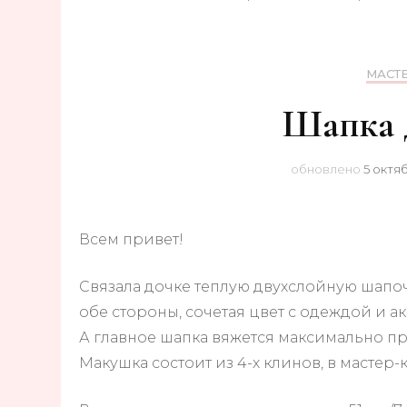
КРЮЧКОМ
ПЛАТНЫЕ мастер
МАСТ
классы
Шапка 
обновлено
5 октяб
Всем привет!
Связала дочке теплую двухслойную шапоч
обе стороны, сочетая цвет с одеждой и а
А главное шапка вяжется максимально пр
Макушка состоит из 4-х клинов, в мастер-