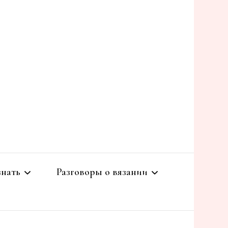
nstyle
знать
Разговоры о вязании
зальные
Готовые работы