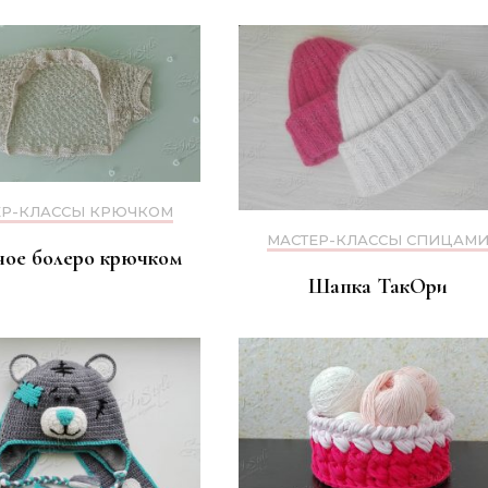
ЕР-КЛАССЫ КРЮЧКОМ
МАСТЕР-КЛАССЫ СПИЦАМ
ое болеро крючком
Шапка ТакОри