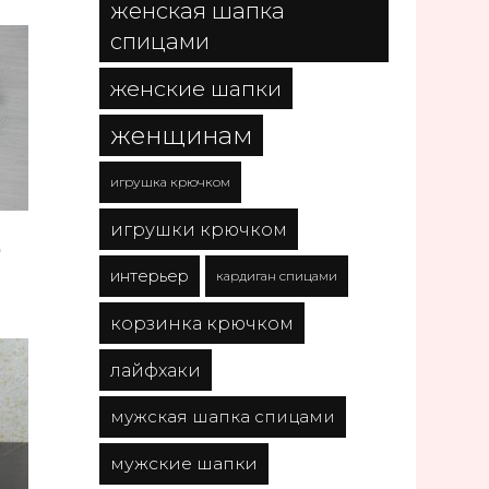
женская шапка
спицами
женские шапки
женщинам
игрушка крючком
игрушки крючком
И
интерьер
кардиган спицами
корзинка крючком
лайфхаки
мужская шапка спицами
мужские шапки