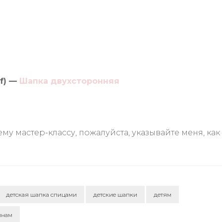
f) —
Шапка двухсторонняя
у мастер-классу, пожалуйста, указывайте меня, как
детская шапка спицами
детские шапки
детям
инам