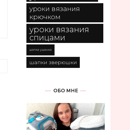
уроки вязания
крючком
уроки вязания
спицами
шапка ушанка
шапки зверюшки
ОБО МНЕ