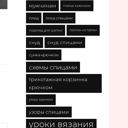
мужчинам
платье крючком
М
плед
плед спицами
подклад для шапки
помпон из пряжи
снуд
снуд спицами
сумка крючком
схемы спицами
трикотажная корзинка
крючком
узоры крючком
узоры спицами
уроки вязания