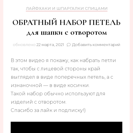
ЛАЙФХАКИ И ШПАРГАЛКИ СПИЦАМИ
ОБРАТНЫЙ НАБОР ПЕТЕЛЬ
для шапки с отворотом
к
обновлено
22 марта, 2021
Добавить комментарий
запис
ОБРА
В этом видео я покажу, как набрать петли
НАБО
ПЕТЕ
так, чтобы с лицевой стороны край
для
выглядел в виде поперечных петель, а с
шапки
изнаночной — в виде косички.
с
отвор
Такой набор обычно используют для
изделий с отворотом.
Спасибо за лайк и подписку!)