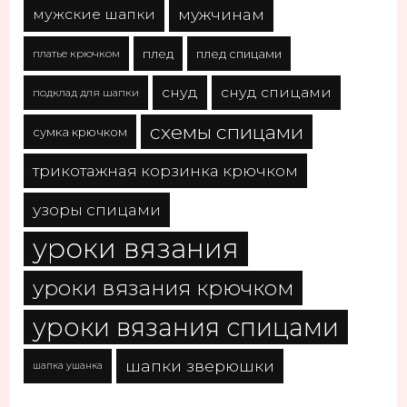
мужчинам
мужские шапки
платье крючком
плед
плед спицами
снуд
снуд спицами
подклад для шапки
схемы спицами
сумка крючком
трикотажная корзинка крючком
узоры спицами
уроки вязания
уроки вязания крючком
уроки вязания спицами
шапки зверюшки
шапка ушанка