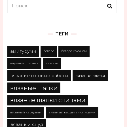
Найти:
ТЕГИ
амигуруми
болеро
болеро крючком
варежки спицами
вязание
вязание готовые работы
вязаные платья
вязаные шапки
вязаные шапки спицами
вязаный кардиган
вязаный кардиган спицами
вязаный снуд