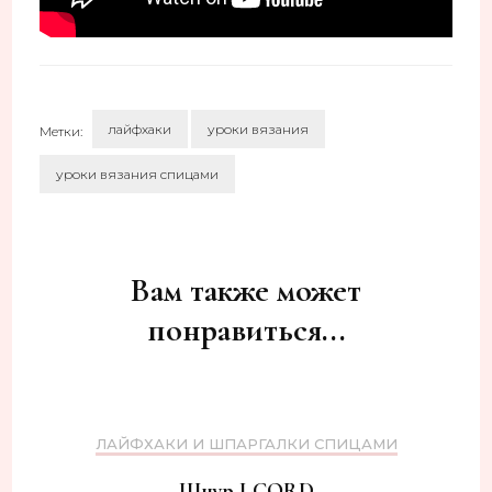
лайфхаки
уроки вязания
Метки:
уроки вязания спицами
Навигация
по
записям
Вам также может
понравиться...
ЛАЙФХАКИ И ШПАРГАЛКИ СПИЦАМИ
Шнур I-CORD