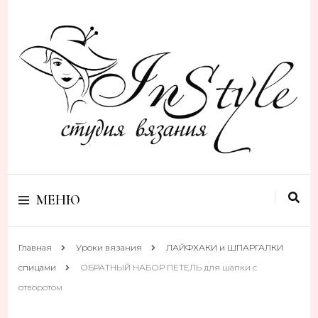
Студия вязания
Studio Instyle
МЕНЮ
Главная
Уроки вязания
ЛАЙФХАКИ и ШПАРГАЛКИ
спицами
ОБРАТНЫЙ НАБОР ПЕТЕЛЬ для шапки с
отворотом