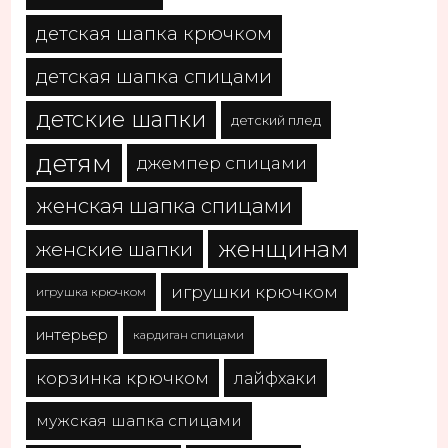
детская шапка крючком
детская шапка спицами
детские шапки
детский плед
детям
джемпер спицами
женская шапка спицами
женщинам
женские шапки
игрушки крючком
игрушка крючком
интерьер
кардиган спицами
корзинка крючком
лайфхаки
мужская шапка спицами