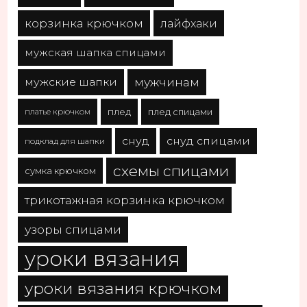
корзинка крючком
лайфхаки
мужская шапка спицами
мужчинам
мужские шапки
платье крючком
плед
плед спицами
снуд
снуд спицами
подклад для шапки
схемы спицами
сумка крючком
трикотажная корзинка крючком
узоры спицами
уроки вязания
уроки вязания крючком