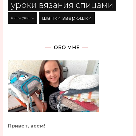
уроки вязания спицами
шапки зверюшки
шапка ушанка
ОБО МНЕ
Привет, всем!