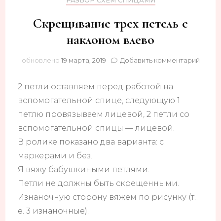
РАЗБОР СХЕМ СПИЦАМИ
Скрещивание трех петель с
наклоном влево
к
обновлено
19 марта, 2019
Добавить комментарий
запис
Скрещ
2 петли оставляем перед работой на
трех
петел
вспомогательной спице, следующую 1
с
петлю провязываем лицевой, 2 петли со
накло
вспомогательной спицы — лицевой.
влево
В ролике показано два варианта: с
маркерами и без.
Я вяжу бабушкиными петлями.
Петли не должны быть скрещенными.
Изнаночную сторону вяжем по рисунку (т.
е. 3 изнаночные).