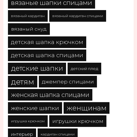
вязаные шапки спицами
вязаный кардиган
вязаный кардиган спицами
вязаный снуд
детская шапка крючком
детская шапка спицами
детские шапки
детский плед
детям
джемпер спицами
женская шапка спицами
женщинам
женские шапки
игрушки крючком
игрушка крючком
интерьер
кардиган спицами