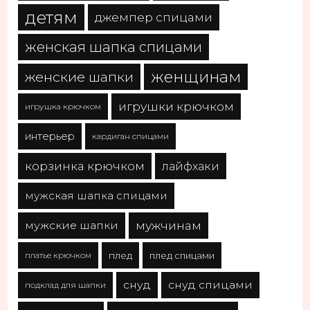
детям
джемпер спицами
женская шапка спицами
женщинам
женские шапки
игрушки крючком
игрушка крючком
интерьер
кардиган спицами
корзинка крючком
лайфхаки
мужская шапка спицами
мужчинам
мужские шапки
платье крючком
плед
плед спицами
снуд
снуд спицами
подклад для шапки