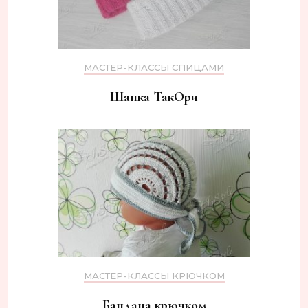
МАСТЕР-КЛАССЫ СПИЦАМИ
Шапка ТакОри
МАСТЕР-КЛАССЫ КРЮЧКОМ
Бандана крючком