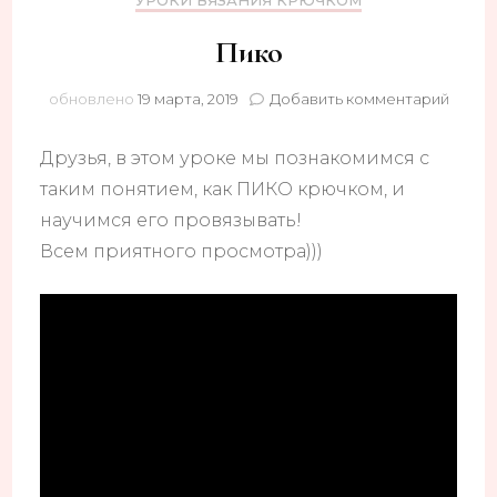
УРОКИ ВЯЗАНИЯ КРЮЧКОМ
Пико
к
обновлено
19 марта, 2019
Добавить комментарий
запис
Пико
Друзья, в этом уроке мы познакомимся с
таким понятием, как ПИКО крючком, и
научимся его провязывать!
Всем приятного просмотра)))