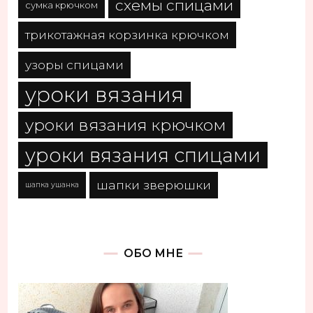
схемы спицами
сумка крючком
трикотажная корзинка крючком
узоры спицами
уроки вязания
уроки вязания крючком
уроки вязания спицами
шапки зверюшки
шапка ушанка
ОБО МНЕ