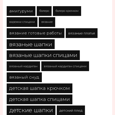
амигуруми
болеро
болеро крючком
варежки спицами
вязание
вязание готовые работы
вязаные платья
вязаные шапки
вязаные шапки спицами
вязаный кардиган
вязаный кардиган спицами
вязаный снуд
детская шапка крючком
детская шапка спицами
детские шапки
детский плед