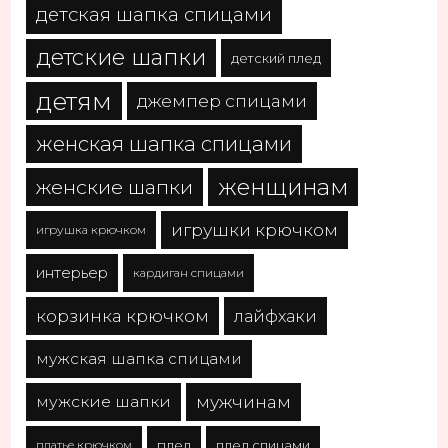
детская шапка спицами
детские шапки
детский плед
детям
джемпер спицами
женская шапка спицами
женщинам
женские шапки
игрушки крючком
игрушка крючком
интерьер
кардиган спицами
корзинка крючком
лайфхаки
мужская шапка спицами
мужчинам
мужские шапки
платье крючком
плед
плед спицами