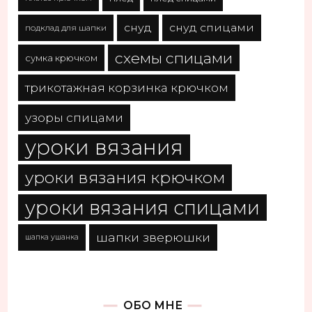
снуд
снуд спицами
подклад для шапки
схемы спицами
сумка крючком
трикотажная корзинка крючком
узоры спицами
уроки вязания
уроки вязания крючком
уроки вязания спицами
шапки зверюшки
шапка ушанка
ОБО МНЕ