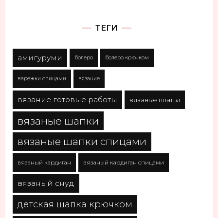
ТЕГИ
амигуруми
болеро
болеро крючком
варежки спицами
вязание
вязание готовые работы
вязаные платья
вязаные шапки
вязаные шапки спицами
вязаный кардиган
вязаный кардиган спицами
вязаный снуд
детская шапка крючком