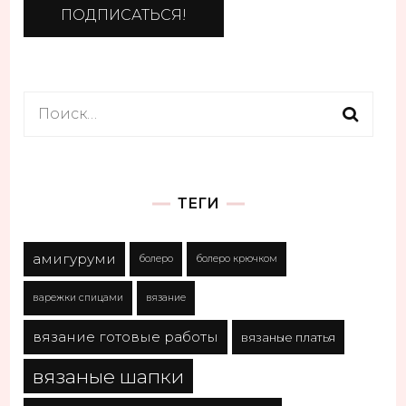
Найти:
ТЕГИ
амигуруми
болеро
болеро крючком
варежки спицами
вязание
вязание готовые работы
вязаные платья
вязаные шапки