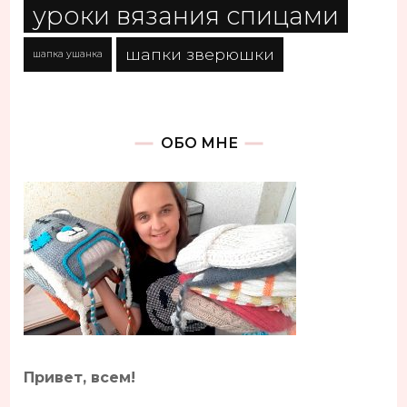
уроки вязания спицами
шапки зверюшки
шапка ушанка
ОБО МНЕ
Привет, всем!