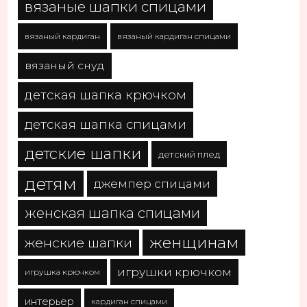
вязаные шапки спицами
вязаный кардиган
вязаный кардиган спицами
вязаный снуд
детская шапка крючком
детская шапка спицами
детские шапки
детский плед
детям
джемпер спицами
женская шапка спицами
женщинам
женские шапки
игрушки крючком
игрушка крючком
интерьер
кардиган спицами