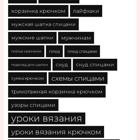
корзинка крючком
лайфхаки
мужская шапка спицами
мужчинам
мужские шапки
платье крючком
плед
плед спицами
снуд
снуд спицами
подклад для шапки
схемы спицами
сумка крючком
трикотажная корзинка крючком
узоры спицами
уроки вязания
уроки вязания крючком