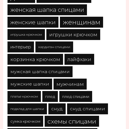
женская шапка спицами
женщинам
женские шапки
игрушки крючком
игрушка крючком
интерьер
кардиган спицами
корзинка крючком
лайфхаки
мужская шапка спицами
мужчинам
мужские шапки
платье крючком
плед
плед спицами
снуд
снуд спицами
подклад для шапки
схемы спицами
сумка крючком