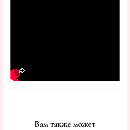
Навигация
по
записям
Вам также может