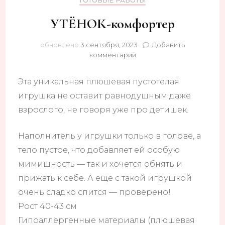
ГОТОВЫЕ РАБОТЫ
УТЁНОК-комфортер
обновлено
3 сентября, 2023
Добавить
к
комментарий
записи
УТЁНОК-
Эта уникальная плюшевая пустотелая
комфортер
игрушка не оставит равнодушным даже
взрослого, не говоря уже про детишек.
Наполнитель у игрушки только в голове, а
тело пустое, что добавляет ей особую
мимишность — так и хочется обнять и
прижать к себе. А ещё с такой игрушкой
очень сладко спится — проверено!
Рост 40-43 см
Гипоаллергенные материалы (плюшевая