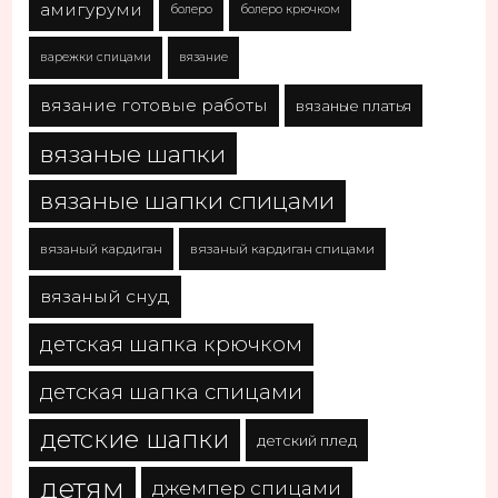
амигуруми
болеро
болеро крючком
варежки спицами
вязание
вязание готовые работы
вязаные платья
вязаные шапки
вязаные шапки спицами
вязаный кардиган
вязаный кардиган спицами
вязаный снуд
детская шапка крючком
детская шапка спицами
детские шапки
детский плед
детям
джемпер спицами