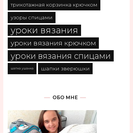
трикотажная корзинка крючком
узоры спицами
уроки вязания
уроки вязания крючком
уроки вязания спицами
шапки зверюшки
шапка ушанка
ОБО МНЕ