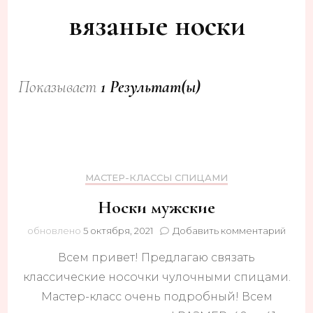
вязаные носки
Показывает
1 Результат(ы)
МАСТЕР-КЛАССЫ СПИЦАМИ
Носки мужские
к
обновлено
5 октября, 2021
Добавить комментарий
запис
Всем привет! Предлагаю связать
Носк
мужс
классические носочки чулочными спицами.
Мастер-класс очень подробный! Всем