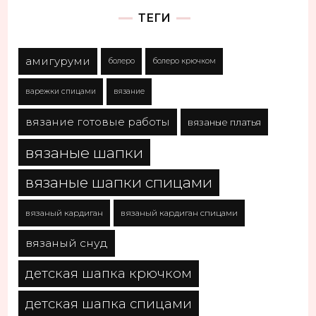
ТЕГИ
амигуруми
болеро
болеро крючком
варежки спицами
вязание
вязание готовые работы
вязаные платья
вязаные шапки
вязаные шапки спицами
вязаный кардиган
вязаный кардиган спицами
вязаный снуд
детская шапка крючком
детская шапка спицами