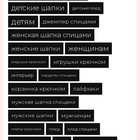
детские шапки
детский плед
детям
джемпер спицами
женская шапка спицами
женщинам
женские шапки
игрушки крючком
игрушка крючком
интерьер
кардиган спицами
корзинка крючком
лайфхаки
мужская шапка спицами
мужчинам
мужские шапки
платье крючком
плед
плед спицами