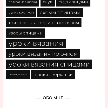
снуд
снуд спицами
подклад для шапки
схемы спицами
сумка крючком
трикотажная корзинка крючком
узоры спицами
уроки вязания
уроки вязания крючком
уроки вязания спицами
шапки зверюшки
шапка ушанка
ОБО МНЕ