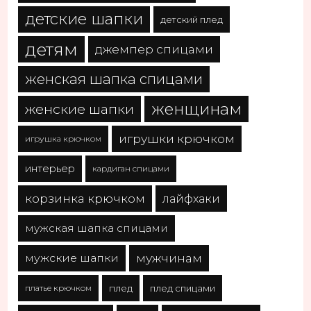
детские шапки
детский плед
детям
джемпер спицами
женская шапка спицами
женщинам
женские шапки
игрушки крючком
игрушка крючком
интерьер
кардиган спицами
корзинка крючком
лайфхаки
мужская шапка спицами
мужчинам
мужские шапки
платье крючком
плед
плед спицами