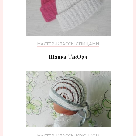
МАСТЕР-КЛАССЫ СПИЦАМИ
Шапка ТакОри
МАСТЕР-КЛАССЫ КРЮЧКОМ