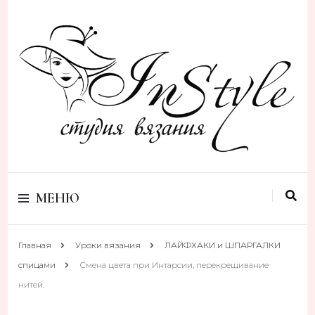
Студия вязания
Studio Instyle
МЕНЮ
Главная
Уроки вязания
ЛАЙФХАКИ и ШПАРГАЛКИ
спицами
Смена цвета при Интарсии, перекрещивание
нитей.