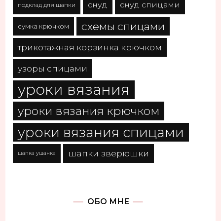
снуд
снуд спицами
подклад для шапки
схемы спицами
сумка крючком
трикотажная корзинка крючком
узоры спицами
уроки вязания
уроки вязания крючком
уроки вязания спицами
шапки зверюшки
шапка ушанка
ОБО МНЕ