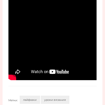
лайфхаки
уроки вязания
Метки: