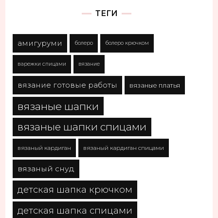
ТЕГИ
амигуруми
болеро
болеро крючком
варежки спицами
вязание
вязание готовые работы
вязаные платья
вязаные шапки
вязаные шапки спицами
вязаный кардиган
вязаный кардиган спицами
вязаный снуд
детская шапка крючком
детская шапка спицами